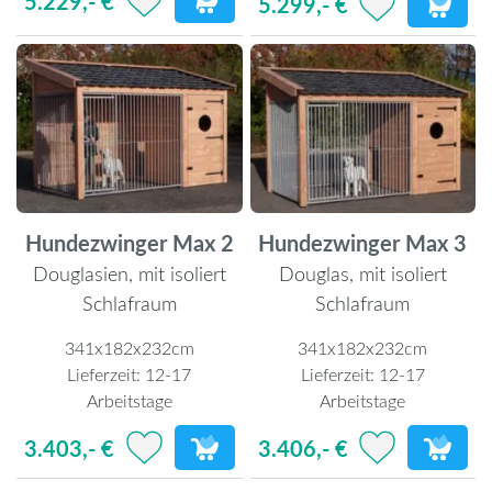
5.229,- €
5.299,- €
Hundezwinger Max 2
Hundezwinger Max 3
Douglasien, mit isoliert
Douglas, mit isoliert
Schlafraum
Schlafraum
341x182x232cm
341x182x232cm
Lieferzeit:
12-17
Lieferzeit:
12-17
Arbeitstage
Arbeitstage
3.403,- €
3.406,- €