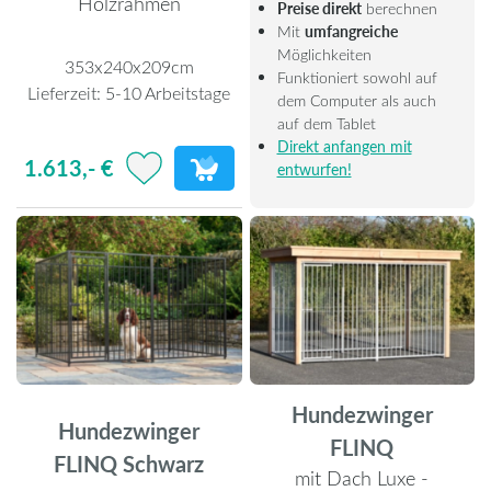
Holzrahmen
Preise direkt
berechnen
Mit
umfangreiche
Möglichkeiten
353x240x209cm
Funktioniert sowohl auf
Lieferzeit:
5-10 Arbeitstage
dem Computer als auch
auf dem Tablet
Direkt anfangen mit
1.613,- €
entwurfen!
Hundezwinger
Hundezwinger
FLINQ
FLINQ Schwarz
mit Dach Luxe -