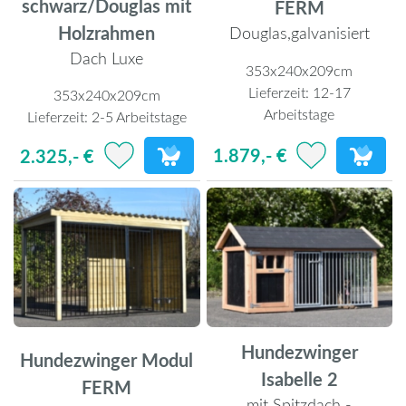
schwarz/Douglas mit
FERM
Holzrahmen
Douglas,galvanisiert
Dach Luxe
353x240x209cm
Lieferzeit:
12-17
353x240x209cm
Arbeitstage
Lieferzeit:
2-5 Arbeitstage
1.879,- €
2.325,- €
Hundezwinger
Hundezwinger Modul
Isabelle 2
FERM
mit Spitzdach -