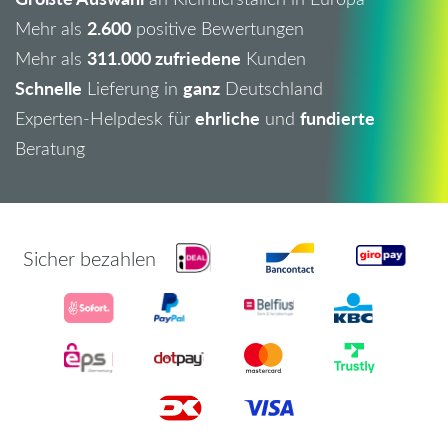
2.600
Mehr als
positive Bewertungen
311.000 zufriedene
Mehr als
Kunden
Schnelle
ganz
Lieferung in
Deutschland
ehrliche
fundierte
Experten-Helpdesk für
und
Beratung
Sicher bezahlen