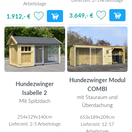
Arbeitstage
3.649,- €
1.912,- €
Hundezwinger Modul
Hundezwinger
COMBI
Isabelle 2
mit Stauraum und
Mit Spitzdach
Überdachung
254x129x140cm
653x189x209cm
Lieferzeit:
2-5 Arbeitstage
Lieferzeit:
12-17
Arbeitstage