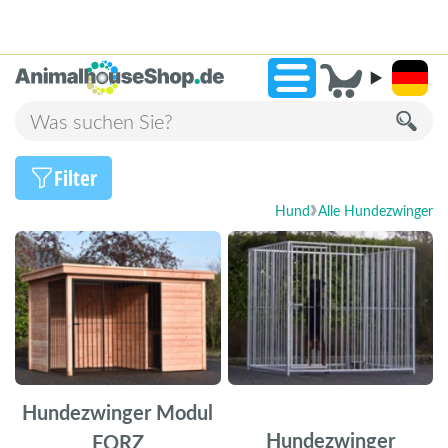
2.238 Bewertungen!
»
9,3
Filter
Hund
Alle Hundezwinger
Hundezwinger Modul
Hundezwinger
FORZ