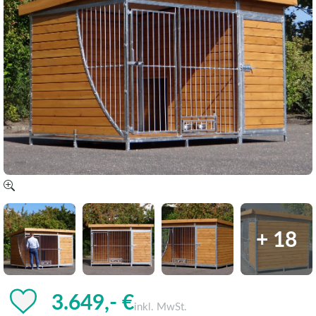
+ 18
3.649,- €
inkl. MwSt.