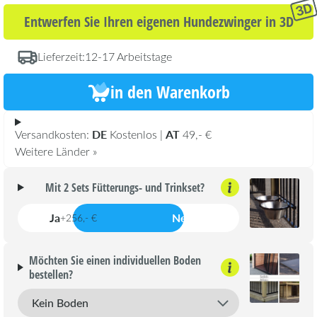
Entwerfen Sie Ihren eigenen Hundezwinger in 3D
Lieferzeit:
12-17 Arbeitstage
in den Warenkorb
DE
AT
Versandkosten:
Kostenlos |
49,- €
Weitere Länder »
Mit 2 Sets Fütterungs- und Trinkset?
Ja
Nein
+256,- €
Möchten Sie einen individuellen Boden
bestellen?