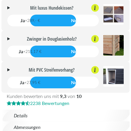
Mit luxus Hundekissen?
Ja
Nein
+289,- €
Zwinger in Douglasienholz?
Ja
Nein
+211,17 €
Mit PVC Streifenvorhang?
Ja
Nein
+27,95 €
9,3
10
Kunden bewerten uns mit
von
2238 Bewertungen
Details
Abmessungen