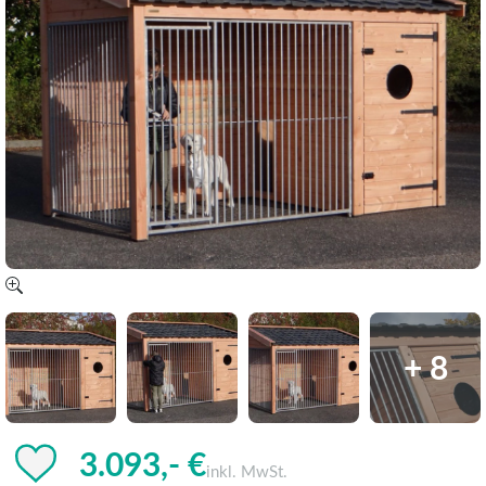
+ 8
3.093,- €
inkl. MwSt.