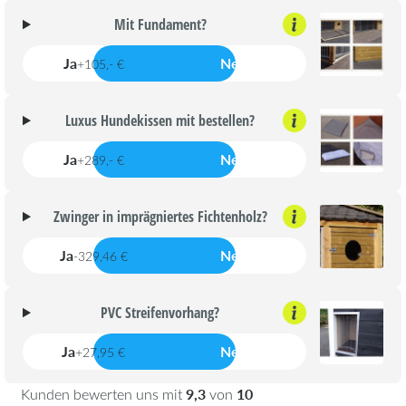
Mit Fundament?
Ja
Nein
+105,- €
Luxus Hundekissen mit bestellen?
Ja
Nein
+289,- €
Zwinger in imprägniertes Fichtenholz?
Ja
Nein
-329,46 €
PVC Streifenvorhang?
Ja
Nein
+27,95 €
9,3
10
Kunden bewerten uns mit
von