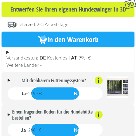
Entwerfen Sie Ihren eigenen Hundezwinger in 3D
Lieferzeit:
2-5 Arbeitstage
in den Warenkorb
DE
AT
Versandkosten:
Kostenlos |
99,- €
Weitere Länder »
Mit drehbarem Fütterungssystem?
Ja
Nein
+219,- €
Einen tragenden Boden für die Hundehütte
bestellen?
Ja
Nein
+268,- €