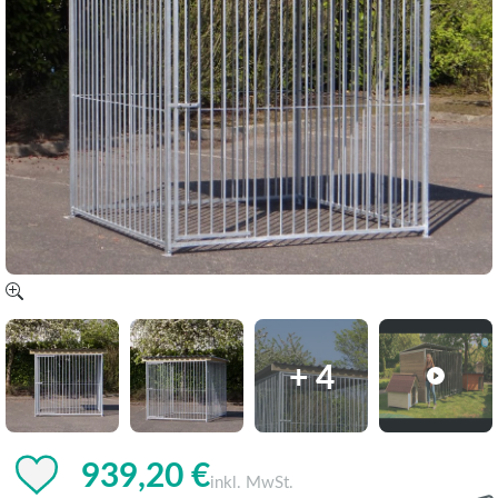
+ 4
939,20 €
inkl. MwSt.