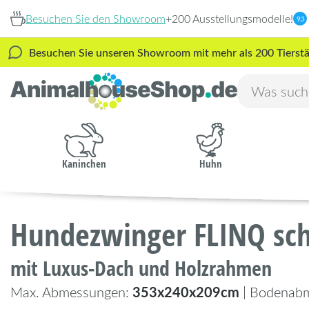
Besuchen Sie den Showroom
+200 Ausstellungsmodelle!
9,3
Besuchen Sie unseren Showroom mit mehr als 200 Tierstäl
Kaninchen
Huhn
Hundezwinger FLINQ sc
mit Luxus-Dach und Holzrahmen
353x240x209cm
Max. Abmessungen:
| Bodenab