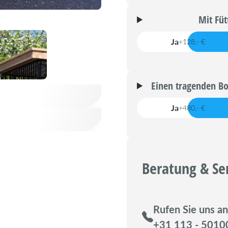
Mit Füt
Ja
+128,- €
Einen tragenden Bo
Ja
+480,- €
Beratung & Se
Rufen Sie uns an
+31 113 - 5010