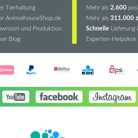
2.600
r Tierhaltung
Mehr als
pos
311.000 z
er AnimalhouseShop.de
Mehr als
Schnelle
owroom und Produktion
Lieferung 
er Blog
Experten-Helpdesk