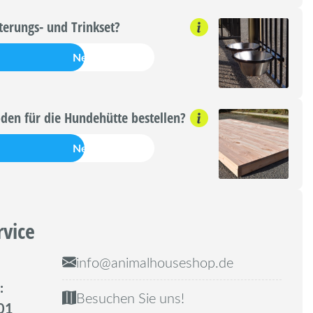
terungs- und Trinkset?
Nein
den für die Hundehütte bestellen?
Nein
rvice
info@animalhouseshop.de
:
Besuchen Sie uns!
01