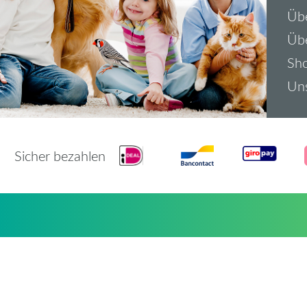
Übe
Üb
Sh
Uns
Sicher bezahlen