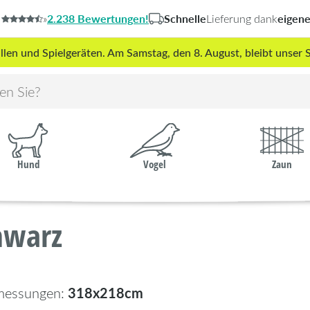
2.238 Bewertungen!
Schnelle
eigen
»
Lieferung dank
len und Spielgeräten. Am Samstag, den 8. August, bleibt unse
Hund
Vogel
Zaun
hwarz
318x218cm
messungen: