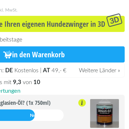
kl. MwSt.
e Ihren eigenen Hundezwinger in 3D
beitstage
in den Warenkorb
DE
AT
n:
Kostenlos |
49,- €
Weitere Länder »
9,3
10
s mit
von
rtungen
glasien-Öl? (1x 750ml)
Nein