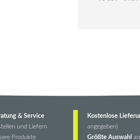
atung & Service
Kostenlose Lieferu
tellen und Liefern
angegeben)
Größte Auswahl
ere Produkte
an 