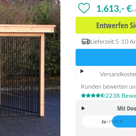
1.613,- €
in
Entwerfen Si
Lieferzeit:
5-10 Ar
Versandkoste
Kunden bewerten un
2238 Bewe
Mit Dou
Ja
+29,10 €