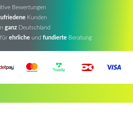
itive Bewertungen
ufriedene
Kunden
ganz
in
Deutschland
ehrliche
fundierte
 für
und
Beratung