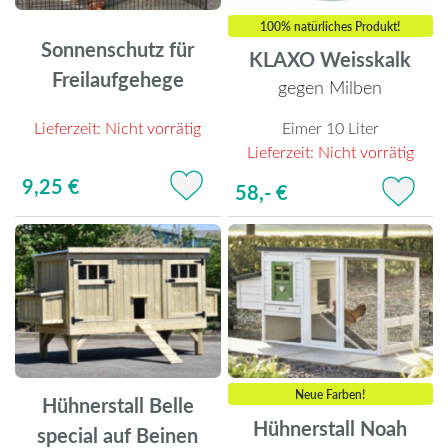
100% natürliches Produkt!
Sonnenschutz für
KLAXO Weisskalk
Freilaufgehege
gegen Milben
Lieferzeit:
Nicht vorrätig
Eimer 10 Liter
Lieferzeit:
Nicht vorrätig
9,25 €
58,- €
Neue Farben!
Hühnerstall Belle
Hühnerstall Noah
special auf Beinen