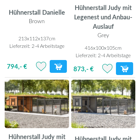
Hühnerstall Judy mit
Hühnerstall Danielle
Legenest und Anbau-
Brown
Auslauf
Grey
213x112x137cm
Lieferzeit:
2-4 Arbeitstage
416x100x105cm
Lieferzeit:
2-4 Arbeitstage
794,- €
873,- €
Hühnerstall Judy mit
Hühnerstall Judy mit