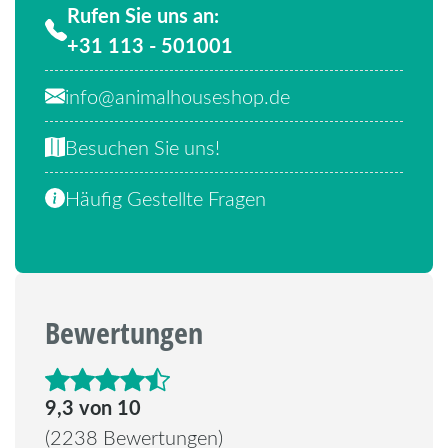
Rufen Sie uns an:
+31 113 - 501001
info@animalhouseshop.de
Besuchen Sie uns!
Häufig Gestellte Fragen
Bewertungen
4.6 von 5 Sternen
9,3 von 10
(2238 Bewertungen)