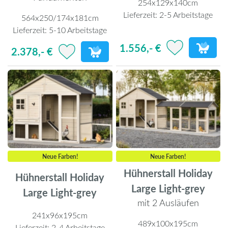
254x129x140cm
Lieferzeit:
2-5 Arbeitstage
564x250/174x181cm
Lieferzeit:
5-10 Arbeitstage
1.556,- €
2.378,- €
Neue Farben!
Neue Farben!
Hühnerstall Holiday
Hühnerstall Holiday
Large Light-grey
Large Light-grey
mit 2 Ausläufen
241x96x195cm
489x100x195cm
Lieferzeit:
2-4 Arbeitstage