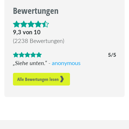
Bewertungen
4.6 von 5 Sternen
9,3 von 10
(2238 Bewertungen)
5/5
Siehe unten.
anonymous
-
Alle Bewertungen lesen