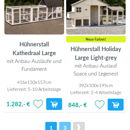
Neue Farben!
Hühnerstall
Hühnerstall Holiday
Kathedraal Large
Large Light-grey
mit Anbau-Ausläufe und
mit Anbau-Auslauf
Fundament
Space und Legenest
416x150x157cm
392x100x195cm
Lieferzeit:
5-10 Arbeitstage
Lieferzeit:
2-4 Arbeitstage
1.282,- €
848,- €
1
3