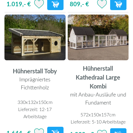
1.019,- €
809,- €
Hühnerstall
Hühnerstall Toby
Kathedraal Large
Imprägniertes
Kombi
Fichttenholz
mit Anbau-Ausläufe und
330x132x150cm
Fundament
Lieferzeit:
12-17
572x150x157cm
Arbeitstage
Lieferzeit:
5-10 Arbeitstage
1.644,- €