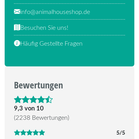
info@animalhouseshop.de
Besuchen Sie uns!
Häufig Gestellte Fragen
Bewertungen
4.6 von 5 Sternen
9,3 von 10
(2238 Bewertungen)
5/5