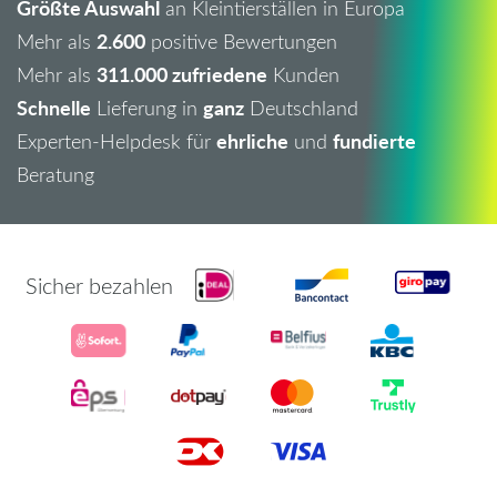
Größte Auswahl
an Kleintierställen in Europa
2.600
Mehr als
positive Bewertungen
311.000 zufriedene
Mehr als
Kunden
Schnelle
ganz
Lieferung in
Deutschland
ehrliche
fundierte
Experten-Helpdesk für
und
Beratung
Sicher bezahlen