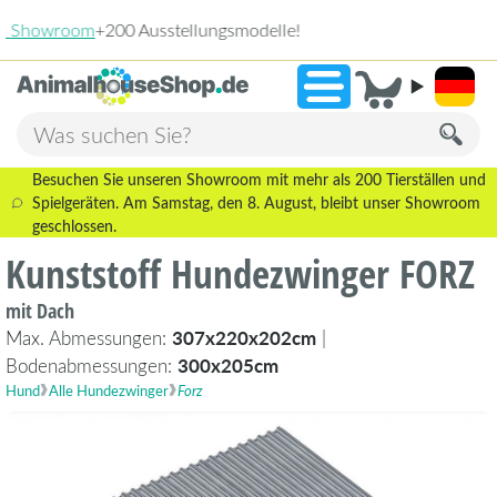
2.238 Bewertungen
»
9,3
Besuchen Sie unseren Showroom mit mehr als 200 Tierställen und
Spielgeräten. Am Samstag, den 8. August, bleibt unser Showroom
geschlossen.
Kunststoff Hundezwinger FORZ
mit Dach
Max. Abmessungen:
307x220x202cm
|
Bodenabmessungen:
300x205cm
Hund
Alle Hundezwinger
Forz