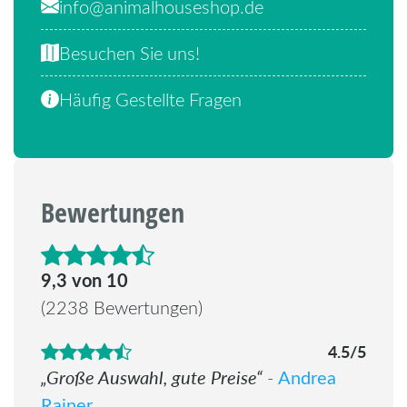
info@animalhouseshop.de
Besuchen Sie uns!
Häufig Gestellte Fragen
Bewertungen
4.6 von 5 Sternen
9,3 von 10
(2238 Bewertungen)
4.5/5
Große Auswahl, gute Preise
Andrea
-
Rainer