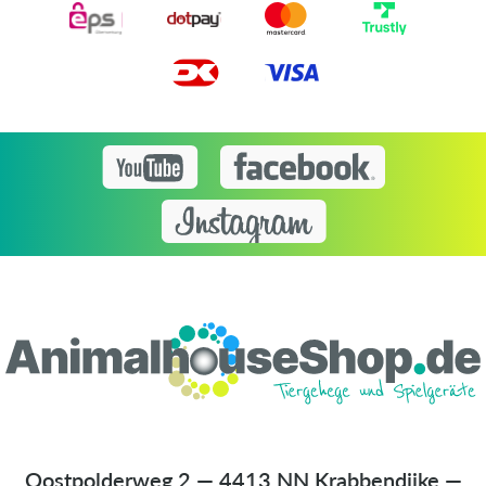
Oostpolderweg 2 — 4413 NN Krabbendijke —