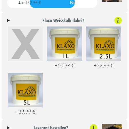
Ja
Nein
+152,95 €
Klaxo Weisskalk dabei?
+10,98 €
+22,99 €
+39,99 €
Legenest bestellen?