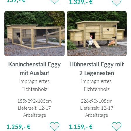
1.329,- €
Kaninchenstall Eggy
Hühnerstall Eggy mit
mit Auslauf
2 Legenesten
imprägniertes
imprägniertes
Fichtenholz
Fichtenholz
155x292x105cm
226x90x105cm
Lieferzeit:
12-17
Lieferzeit:
12-17
Arbeitstage
Arbeitstage
1.259,- €
1.159,- €