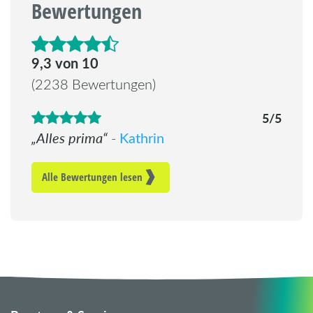
Bewertungen
4.6 von 5 Sternen
9,3 von 10
(2238 Bewertungen)
5/5
Alles prima
Kathrin
-
Alle Bewertungen lesen