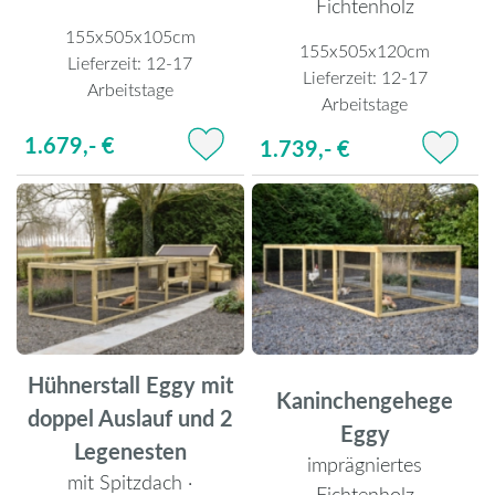
Fichtenholz
155x505x105cm
155x505x120cm
Lieferzeit:
12-17
Lieferzeit:
12-17
Arbeitstage
Arbeitstage
1.679,- €
1.739,- €
Hühnerstall Eggy mit
Kaninchengehege
doppel Auslauf und 2
Eggy
Legenesten
imprägniertes
mit Spitzdach ·
Fichtenholz