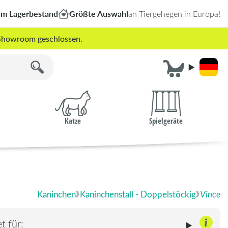
em Lagerbestand
Größte Auswahl
an Tiergehegen in Europa!
r Showroom geschlossen.
Katze
Spielgeräte
Kaninchen
Kaninchenstall - Doppelstöckig
Vince
t für: