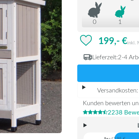
0
1
199,- €
inkl.
Lieferzeit:
2-4 Arb
Versandkosten
Kunden bewerten un
2238 Bewe
Ja
+42,95 €