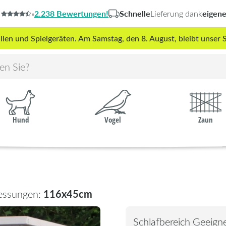
2.238 Bewertungen!
Schnelle
eigen
»
Lieferung dank
len und Spielgeräten. Am Samstag, den 8. August, bleibt unse
Hund
Vogel
Zaun
116x45cm
essungen:
Schlafbereich Geeigne