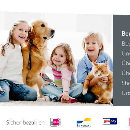
Ber
Bes
Uns
Übe
Üb
Sh
Uns
Sicher bezahlen