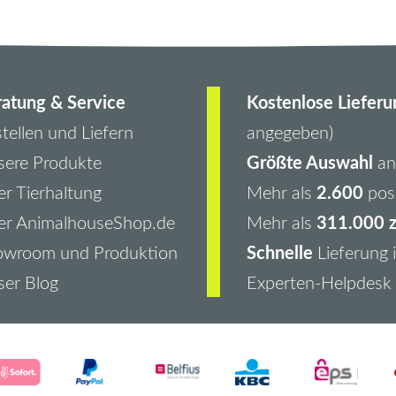
atung & Service
Kostenlose Lieferu
tellen und Liefern
angegeben)
Größte Auswahl
ere Produkte
an 
2.600
r Tierhaltung
Mehr als
pos
311.000 z
er AnimalhouseShop.de
Mehr als
Schnelle
owroom und Produktion
Lieferung 
er Blog
Experten-Helpdesk