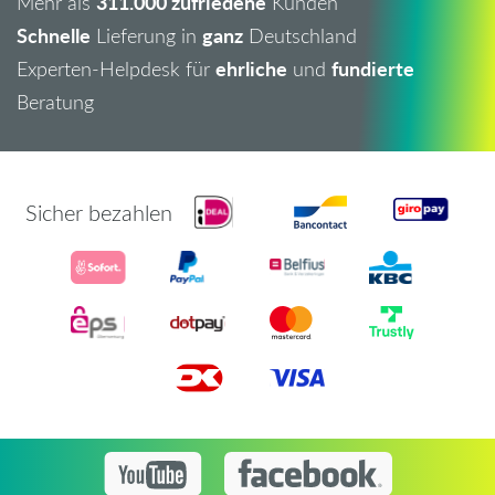
311.000 zufriedene
Mehr als
Kunden
Schnelle
ganz
Lieferung in
Deutschland
ehrliche
fundierte
Experten-Helpdesk für
und
Beratung
Sicher bezahlen