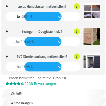
Luxus Hundekissen mitbestellen?
Ja
Nein
+289,- €
Zwinger in Douglasienholz?
Ja
Nein
+241,69 €
PVC Streifenvorhang mitbestellen?
Ja
Nein
+27,95 €
9,3
10
Kunden bewerten uns mit
von
2238 Bewertungen
Details
Abmessungen