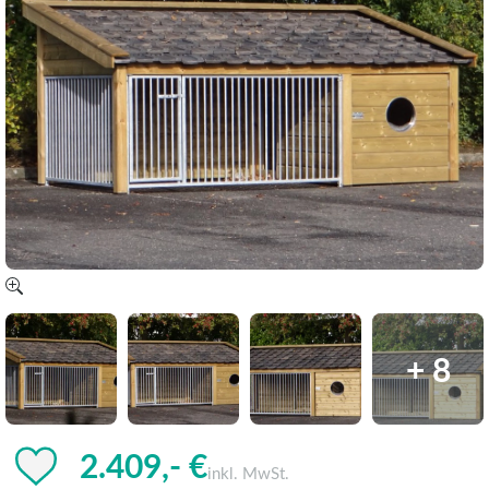
+ 8
2.409,- €
inkl. MwSt.