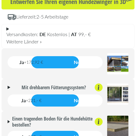
Entwerfen Sie Ihren eigenen Hundezwinger in 3D
Lieferzeit:
2-5 Arbeitstage
DE
AT
Versandkosten:
Kostenlos |
99,- €
Weitere Länder »
Ja
Nein
+172,92 €
Mit drehbarem Fütterungssystem?
Ja
Nein
+221,- €
Einen tragenden Boden für die Hundehütte
bestellen?