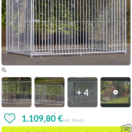
+ 4
1.109,80 €
inkl. MwSt.