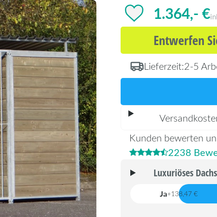
1.364,- €
in
Entwerfen Si
Lieferzeit:
2-5 Arb
Versandkoste
Kunden bewerten un
2238 Bewe
Luxuriöses Dach
Ja
+138,47 €