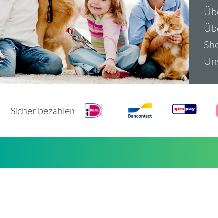
Übe
Üb
Sh
Uns
Sicher bezahlen