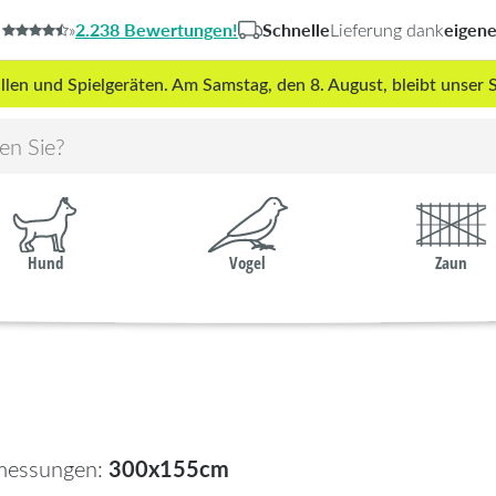
2.238 Bewertungen!
Schnelle
eigen
»
Lieferung dank
len und Spielgeräten. Am Samstag, den 8. August, bleibt unse
Hund
Vogel
Zaun
300x155cm
messungen: