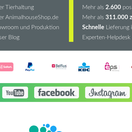
2.600
r Tierhaltung
Mehr als
pos
311.000 z
er AnimalhouseShop.de
Mehr als
Schnelle
owroom und Produktion
Lieferung 
er Blog
Experten-Helpdesk