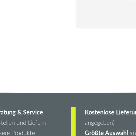
atung & Service
Kostenlose Lieferu
tellen und Liefern
angegeben)
Größte Auswahl
ere Produkte
an 