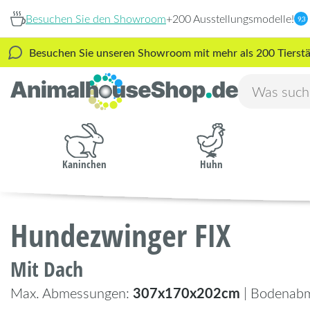
Besuchen Sie den Showroom
+200 Ausstellungsmodelle!
9,3
Besuchen Sie unseren Showroom mit mehr als 200 Tierstäl
Kaninchen
Huhn
Hundezwinger FIX
Mit Dach
307x170x202cm
Max. Abmessungen:
| Bodenab