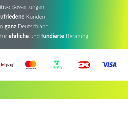
itive Bewertungen
ufriedene
Kunden
ganz
in
Deutschland
ehrliche
fundierte
 für
und
Beratung