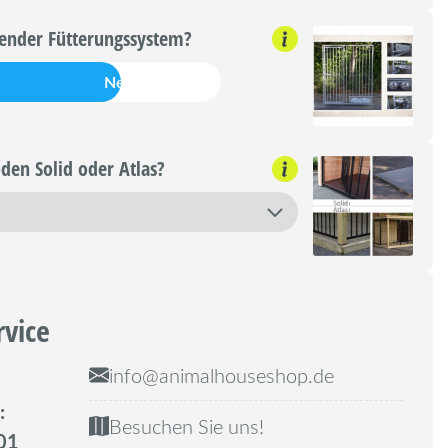
render Fütterungssystem?
Nein
den Solid oder Atlas?
rvice
info@animalhouseshop.de
:
Besuchen Sie uns!
01