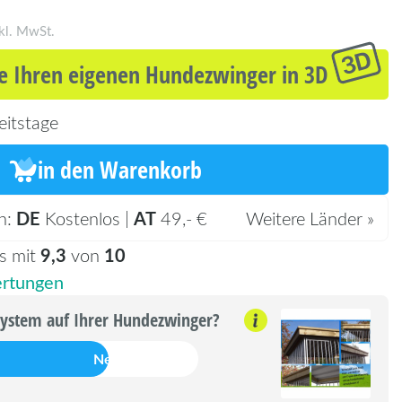
kl. MwSt.
e Ihren eigenen Hundezwinger in 3D
eitstage
in den Warenkorb
DE
AT
n:
Kostenlos |
49,- €
Weitere Länder »
9,3
10
s mit
von
rtungen
system auf Ihrer Hundezwinger?
Nein