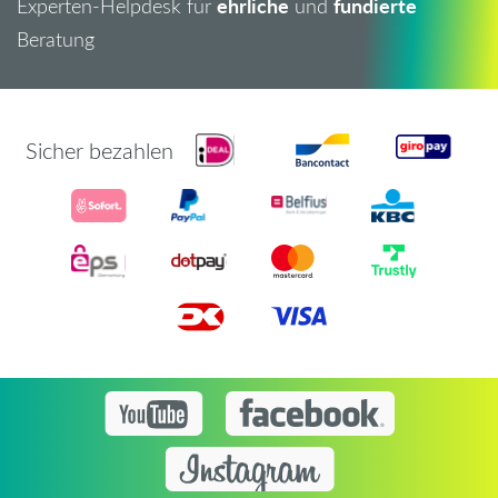
ehrliche
fundierte
Experten-Helpdesk für
und
Beratung
Sicher bezahlen