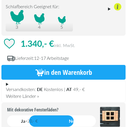
Schlafbereich Geeignet für:
3
4
5
1.340,- €
inkl. MwSt.
Lieferzeit:
12-17 Arbeitstage
in den Warenkorb
DE
AT
Versandkosten:
Kostenlos |
49,- €
Weitere Länder »
Mit dekorative Fensterläden?
Ja
Nein
+20,- €