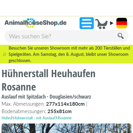
2.238 Bewertungen!
»
9,3
Besuchen Sie unseren Showroom mit mehr als 200 Tierställen und
Spielgeräten. Am Samstag, den 8. August, bleibt unser Showroom
geschlossen.
Hühnerstall Heuhaufen
Rosanne
Auslauf mit Spitzdach · Douglasien/schwarz
Max. Abmessungen:
277x114x180cm
|
Bodenabmessungen:
255x81cm
Huhn
Hühnerstall - mit Auslauf
Rosanne