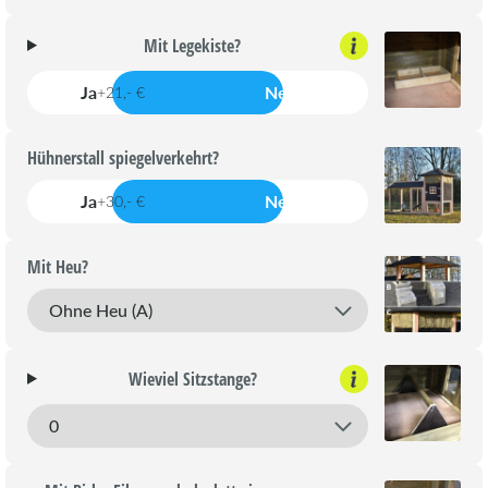
Mit Legekiste?
Ja
Nein
+21,- €
Hühnerstall spiegelverkehrt?
Ja
Nein
+30,- €
Mit Heu?
Wieviel Sitzstange?