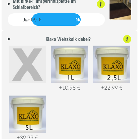
Mit Birke-Filmsperrholzplatte im
Schlafbereich?
Ja
Nein
+19,- €
Klaxo Weisskalk dabei?
+10,98 €
+22,99 €
+39,99 €