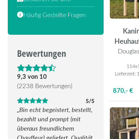
Häufig Gestellte Fragen
Kanin
Heuhau
Douglas
Bewertungen
114x
Lieferzeit:
1
4.6 von 5 Sternen
9,3 von 10
(2238 Bewertungen)
870,- €
5/5
Bin echt begeistert, bestellt,
bezahlt und prompt (mit
überaus freundlichem
Chauffeur) geliefert. Qualität