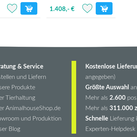
1.408,- €
atung & Service
Kostenlose Lieferu
tellen und Liefern
angegeben)
Größte Auswahl
ere Produkte
an 
2.600
r Tierhaltung
Mehr als
pos
311.000 z
er AnimalhouseShop.de
Mehr als
Schnelle
owroom und Produktion
Lieferung 
er Blog
Experten-Helpdesk