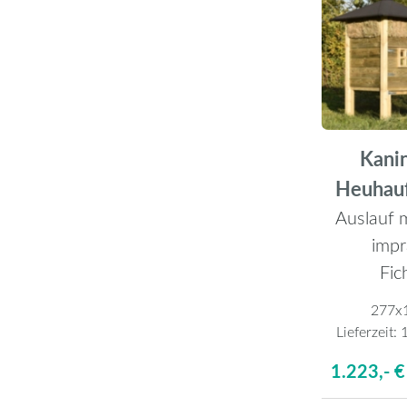
Kanin
Heuhau
Auslauf m
impr
Fic
277x
Lieferzeit:
1
1.223,- €