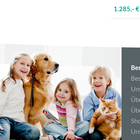
1.285,- €
Ber
Bes
Uns
Übe
Üb
Sh
Uns