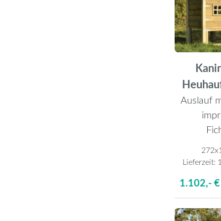
Kanin
Heuhau
Auslauf m
impr
Fic
272x
Lieferzeit:
1
1.102,- €