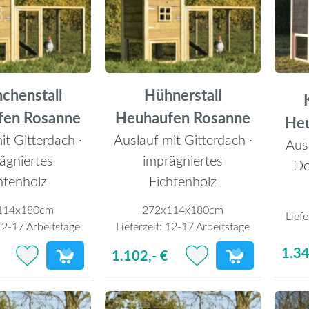
chenstall
Hühnerstall
fen Rosanne
Heuhaufen Rosanne
He
it Gitterdach ·
Auslauf mit Gitterdach ·
Ausl
ägniertes
imprägniertes
Do
htenholz
Fichtenholz
114x180cm
272x114x180cm
Liefe
2-17 Arbeitstage
Lieferzeit:
12-17 Arbeitstage
1.34
1.102,- €