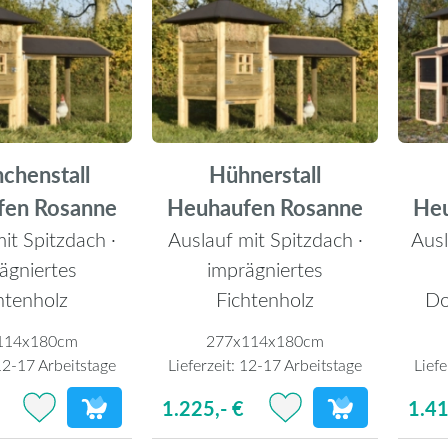
chenstall
Hühnerstall
fen Rosanne
Heuhaufen Rosanne
He
it Spitzdach ·
Auslauf mit Spitzdach ·
Ausl
ägniertes
imprägniertes
htenholz
Fichtenholz
Do
114x180cm
277x114x180cm
2-17 Arbeitstage
Lieferzeit:
12-17 Arbeitstage
Liefe
1.225,- €
1.41