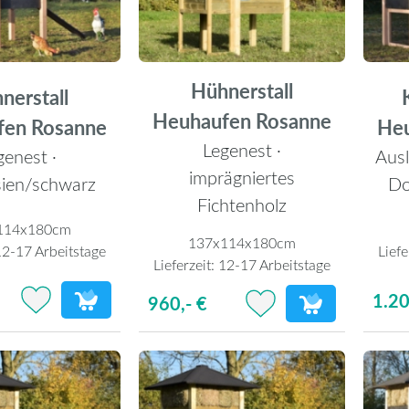
Hühnerstall
nerstall
Heuhaufen Rosanne
fen Rosanne
He
Legenest ·
genest ·
Ausl
imprägniertes
ien/schwarz
Do
Fichtenholz
114x180cm
137x114x180cm
2-17 Arbeitstage
Liefe
Lieferzeit:
12-17 Arbeitstage
1.20
960,- €