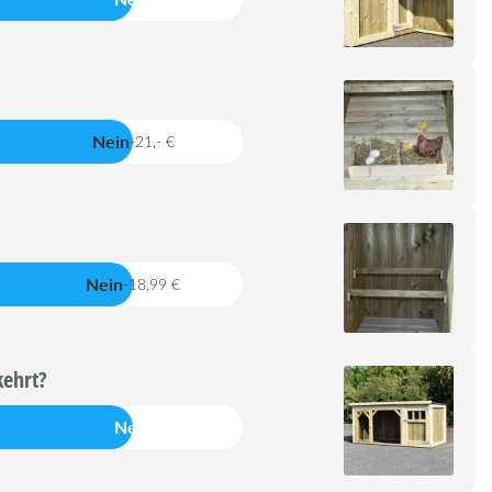
Nein
-21,- €
Nein
-18,99 €
kehrt?
Nein