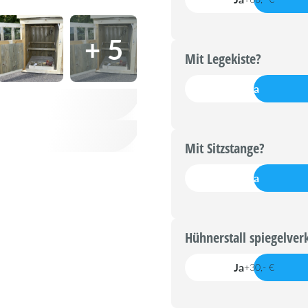
+ 5
Mit Legekiste?
Ja
Mit Sitzstange?
Ja
Hühnerstall spiegelver
Ja
+30,- €