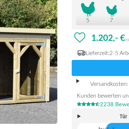
5
7
1.202,- €
in
Lieferzeit:
2-5 Arb
Versandkosten
Kunden bewerten un
2238 Bewe
Tür
Ja
+66,- €