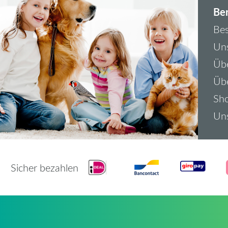
Ber
Bes
Uns
Übe
Üb
Sh
Uns
Sicher bezahlen