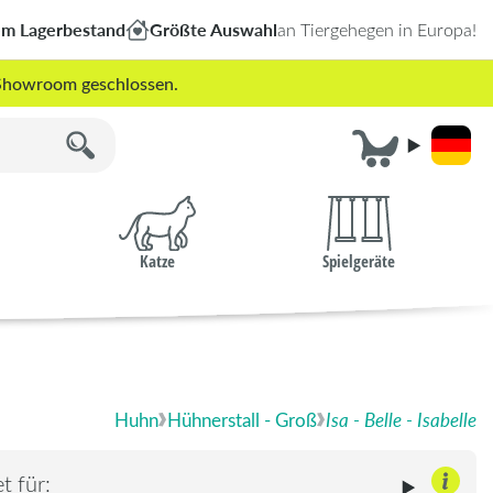
em Lagerbestand
Größte Auswahl
an Tiergehegen in Europa!
r Showroom geschlossen.
Katze
Spielgeräte
Huhn
Hühnerstall - Groß
Isa - Belle - Isabelle
t für: