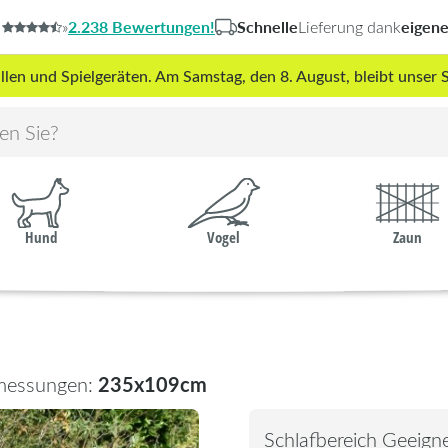
2.238 Bewertungen!
Schnelle
eigen
»
Lieferung dank
len und Spielgeräten. Am Samstag, den 8. August, bleibt unse
Hund
Vogel
Zaun
235x109cm
messungen:
Schlafbereich Geeigne