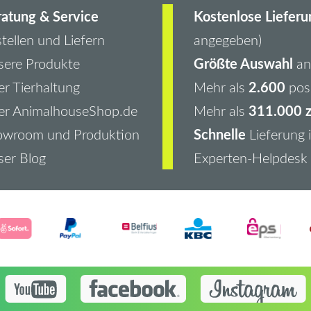
atung & Service
Kostenlose Lieferu
tellen und Liefern
angegeben)
Größte Auswahl
ere Produkte
an 
2.600
r Tierhaltung
Mehr als
pos
311.000 z
er AnimalhouseShop.de
Mehr als
Schnelle
owroom und Produktion
Lieferung 
er Blog
Experten-Helpdesk