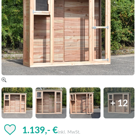
+ 12
1.139,- €
inkl. MwSt.