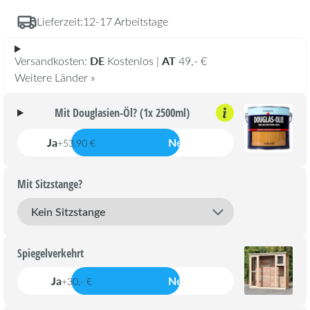
Lieferzeit:
12-17 Arbeitstage
DE
AT
Versandkosten:
Kostenlos |
49,- €
Weitere Länder »
Mit Douglasien-Öl? (1x 2500ml)
Ja
Nein
+53,90 €
Mit Sitzstange?
Spiegelverkehrt
Ja
Nein
+30,- €