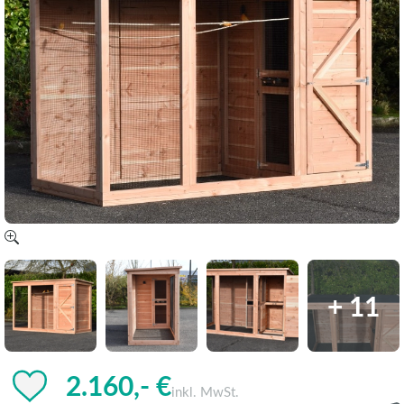
+ 11
2.160,- €
inkl. MwSt.