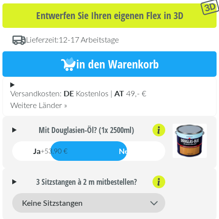
Entwerfen Sie Ihren eigenen Flex in 3D
Lieferzeit:
12-17 Arbeitstage
in den Warenkorb
DE
AT
Versandkosten:
Kostenlos |
49,- €
Weitere Länder »
Mit Douglasien-Öl? (1x 2500ml)
Ja
Nein
+53,90 €
3 Sitzstangen à 2 m mitbestellen?