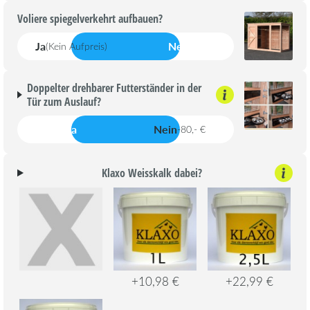
Voliere spiegelverkehrt aufbauen?
Ja
Nein
(Kein Aufpreis)
Doppelter drehbarer Futterständer in der
Tür zum Auslauf?
Ja
Nein
-80,- €
Klaxo Weisskalk dabei?
+10,98 €
+22,99 €