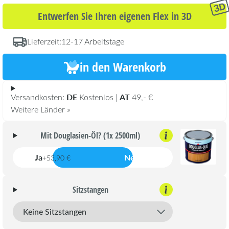
Entwerfen Sie Ihren eigenen Flex in 3D
Lieferzeit:
12-17 Arbeitstage
in den Warenkorb
DE
AT
Versandkosten:
Kostenlos |
49,- €
Weitere Länder »
Mit Douglasien-Öl? (1x 2500ml)
Ja
Nein
+53,90 €
Sitzstangen