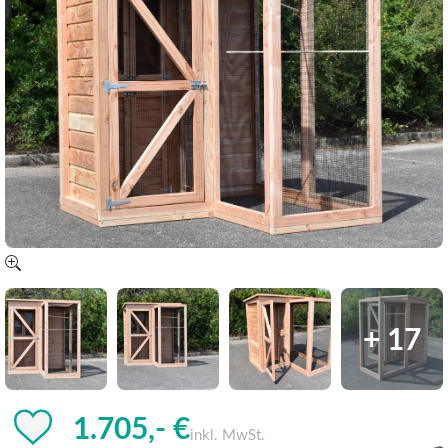
+ 17
1.705,- €
inkl. MwSt.