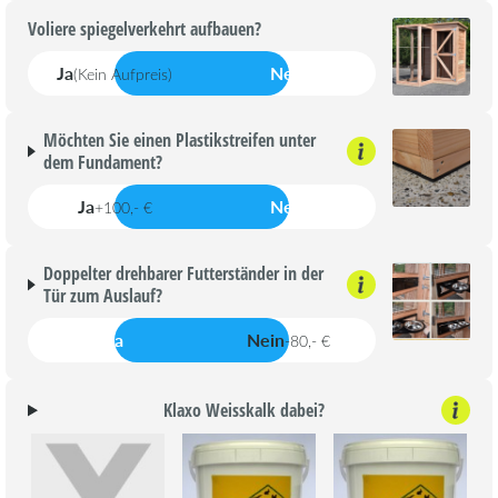
Voliere spiegelverkehrt aufbauen?
Ja
Nein
(Kein Aufpreis)
Möchten Sie einen Plastikstreifen unter
dem Fundament?
Ja
Nein
+100,- €
Doppelter drehbarer Futterständer in der
Tür zum Auslauf?
Ja
Nein
-80,- €
Klaxo Weisskalk dabei?