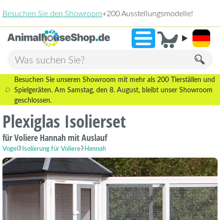
gsmodelle!
2.23
»
9,3
Besuchen Sie unseren Showroom mit mehr als 200 Tierställen und
Spielgeräten. Am Samstag, den 8. August, bleibt unser Showroom
geschlossen.
Plexiglas Isolierset
für Voliere Hannah mit Auslauf
Vogel
Isolierung für Voliere
Hannah