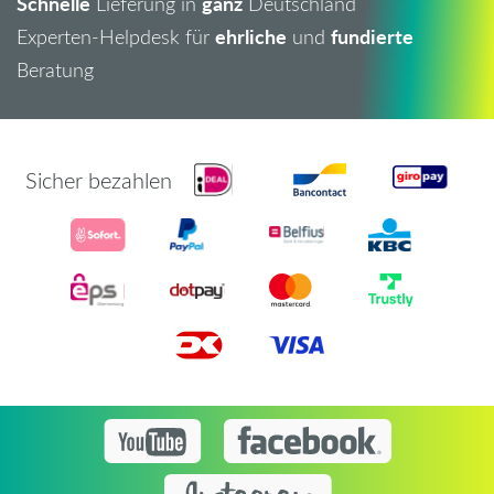
Schnelle
ganz
Lieferung in
Deutschland
ehrliche
fundierte
Experten-Helpdesk für
und
Beratung
Sicher bezahlen