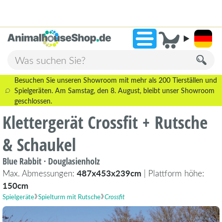
2.238 Bewertungen!
»
9,3
Besuchen Sie unseren Showroom mit mehr als 200 Tierställen und
Spielgeräten. Am Samstag, den 8. August, bleibt unser Showroom
geschlossen.
Klettergerät Crossfit + Rutsche
& Schaukel
Blue Rabbit · Douglasienholz
Max. Abmessungen:
487x453x239cm
| Plattform höhe:
150cm
Spielgeräte
Spielturm mit Rutsche
Crossfit