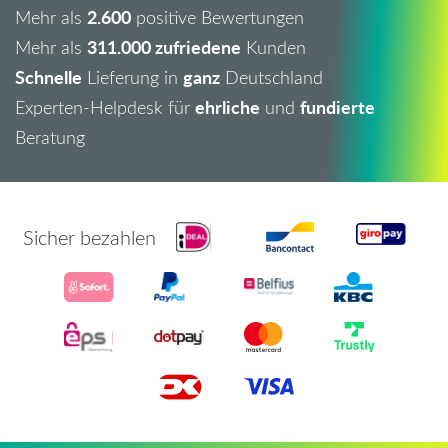
2.600
Mehr als
positive Bewertungen
311.000 zufriedene
Mehr als
Kunden
Schnelle
ganz
Lieferung in
Deutschland
ehrliche
fundierte
Experten-Helpdesk für
und
Beratung
Sicher bezahlen