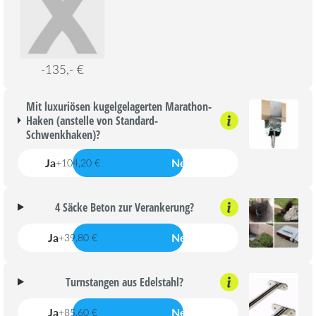
-135,- €
Mit luxuriösen kugelgelagerten Marathon-
Haken (anstelle von Standard-
Schwenkhaken)?
Ja
Nein
+104,20 €
4 Säcke Beton zur Verankerung?
Ja
Nein
+39,80 €
Turnstangen aus Edelstahl?
Ja
Nein
+85,60 €