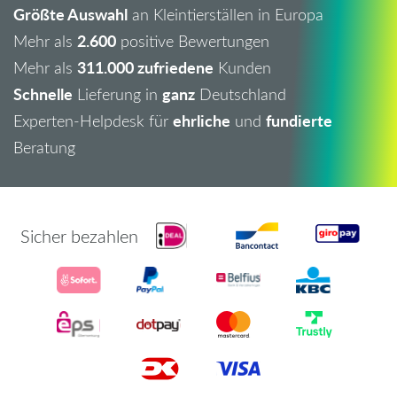
Größte Auswahl
an Kleintierställen in Europa
2.600
Mehr als
positive Bewertungen
311.000 zufriedene
Mehr als
Kunden
Schnelle
ganz
Lieferung in
Deutschland
ehrliche
fundierte
Experten-Helpdesk für
und
Beratung
Sicher bezahlen