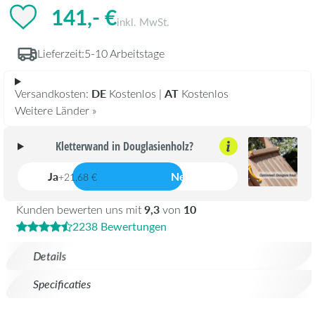
141,- €
inkl. MwSt.
Lieferzeit:
5-10 Arbeitstage
DE
AT
Versandkosten:
Kostenlos |
Kostenlos
Weitere Länder »
Kletterwand in Douglasienholz?
Ja
Nein
+21,68 €
9,3
10
Kunden bewerten uns mit
von
2238 Bewertungen
Details
Specificaties