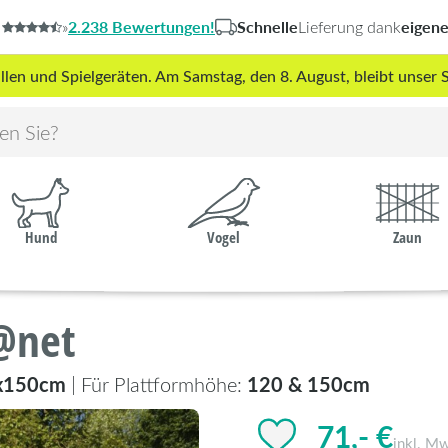
2.238 Bewertungen!
Schnelle
eigen
»
Lieferung dank
len und Spielgeräten. Am Samstag, den 8. August, bleibt unse
Hund
Vogel
Zaun
 @net
x150cm
120 & 150cm
| Für Plattformhöhe:
71,- €
inkl. Mw