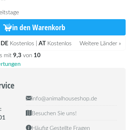
eitstage
in den Warenkorb
DE
AT
:
Kostenlos |
Kostenlos
Weitere Länder »
9,3
10
s mit
von
rtungen
rvice
info@animalhouseshop.de
:
Besuchen Sie uns!
01
Häufig Gestellte Fragen