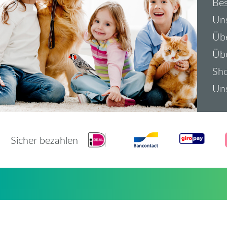
Bes
Uns
Übe
Üb
Sh
Uns
Sicher bezahlen