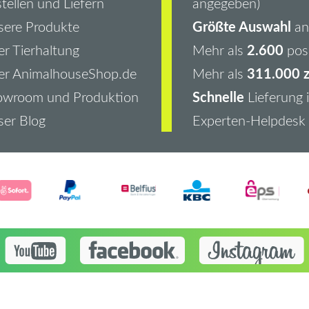
tellen und Liefern
angegeben)
Größte Auswahl
ere Produkte
an 
2.600
r Tierhaltung
Mehr als
pos
311.000 z
er AnimalhouseShop.de
Mehr als
Schnelle
owroom und Produktion
Lieferung 
er Blog
Experten-Helpdesk