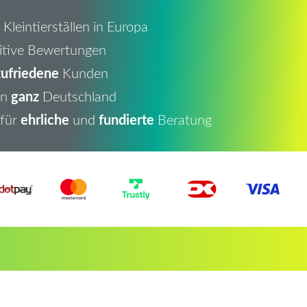
Kleintierställen in Europa
itive Bewertungen
ufriedene
Kunden
ganz
in
Deutschland
ehrliche
fundierte
 für
und
Beratung