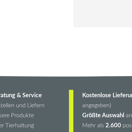
atung & Service
Kostenlose Lieferu
tellen und Liefern
angegeben)
Größte Auswahl
ere Produkte
an 
2.600
r Tierhaltung
Mehr als
pos