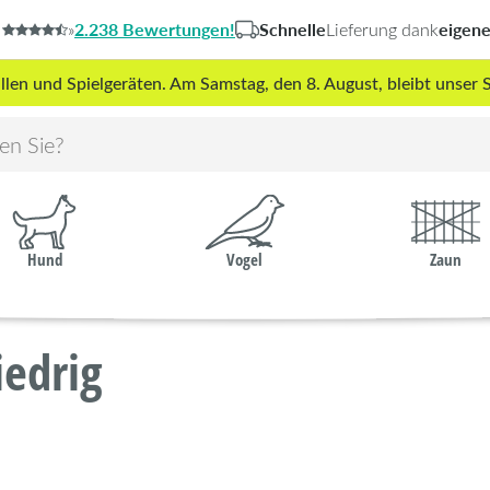
2.238 Bewertungen!
Schnelle
eigen
»
Lieferung dank
len und Spielgeräten. Am Samstag, den 8. August, bleibt unse
Hund
Vogel
Zaun
edrig