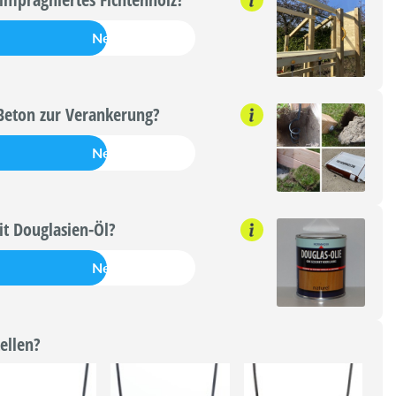
Nein
Beton zur Verankerung?
Nein
t Douglasien-Öl?
Nein
ellen?