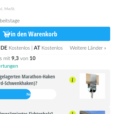
kl. MwSt.
beitstage
in den Warenkorb
DE
AT
:
Kostenlos |
Kostenlos
Weitere Länder »
9,3
10
s mit
von
rtungen
lgelagerten Marathon-Haken
ard-Schwenkhaken)?
Nein
 imprägniertes Fichtenholz?