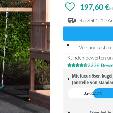
197,60 €
in
Lieferzeit:
5-10 Ar
Versandkosten
Kunden bewerten un
2238 Bewe
Mit luxuriösen kuge
(anstelle von Stand
Ja
+52,10 €
Schaukel in