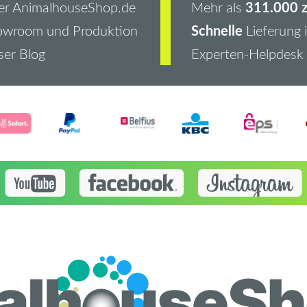
311.000 z
er AnimalhouseShop.de
Mehr als
Schnelle
owroom und Produktion
Lieferung 
er Blog
Experten-Helpdesk