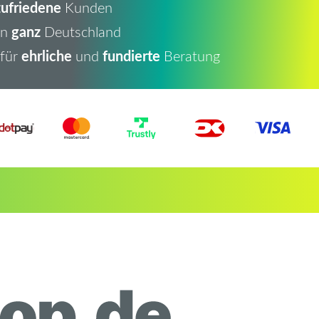
ufriedene
Kunden
ganz
in
Deutschland
ehrliche
fundierte
 für
und
Beratung