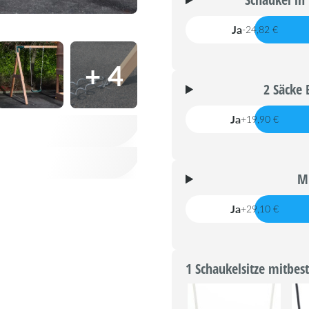
Ja
-24,82 €
+ 4
2 Säcke 
Ja
+19,90 €
Mi
Ja
+29,10 €
1 Schaukelsitze mitbest