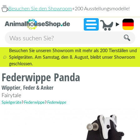
Sie den Showroom
+200 Ausstellungsmodelle!
9,3
Besuchen Sie unseren Showroom mit mehr als 200 Tierställen und
Spielgeräten. Am Samstag, den 8. August, bleibt unser Showroom
geschlossen.
Federwippe Panda
Wipptier, Feder & Anker
Fairytale
Spielgeräte
Federwippe
Federwippe