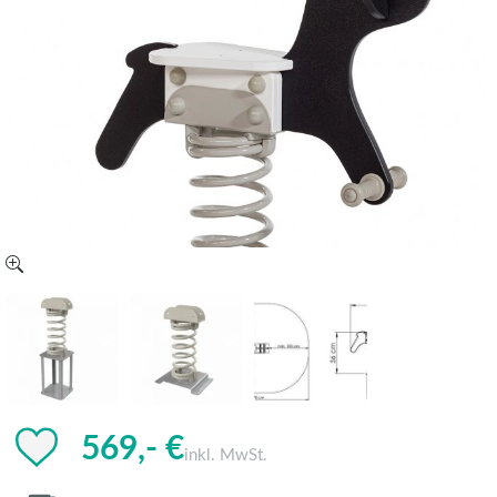
569,- €
inkl. MwSt.