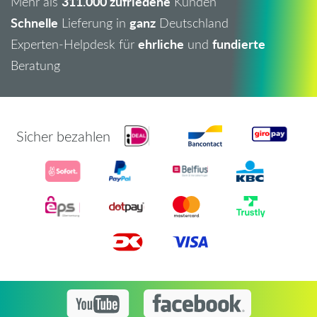
311.000 zufriedene
Mehr als
Kunden
Schnelle
ganz
Lieferung in
Deutschland
ehrliche
fundierte
Experten-Helpdesk für
und
Beratung
Sicher bezahlen