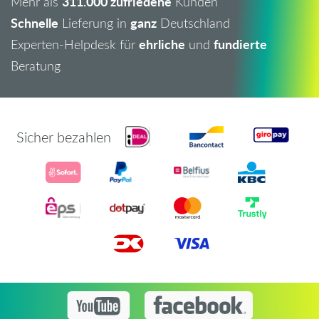
311.000 zufriedene
Mehr als
Kunden
Schnelle
ganz
Lieferung in
Deutschland
ehrliche
fundierte
Experten-Helpdesk für
und
Beratung
Sicher bezahlen