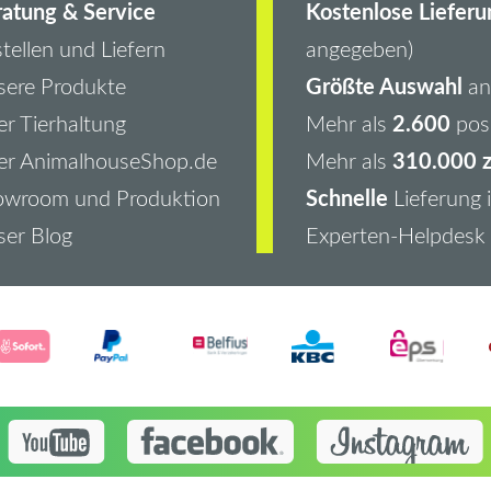
atung & Service
Kostenlose Lieferu
tellen und Liefern
angegeben)
Größte Auswahl
ere Produkte
an 
2.600
r Tierhaltung
Mehr als
pos
310.000 z
er AnimalhouseShop.de
Mehr als
Schnelle
owroom und Produktion
Lieferung 
er Blog
Experten-Helpdesk