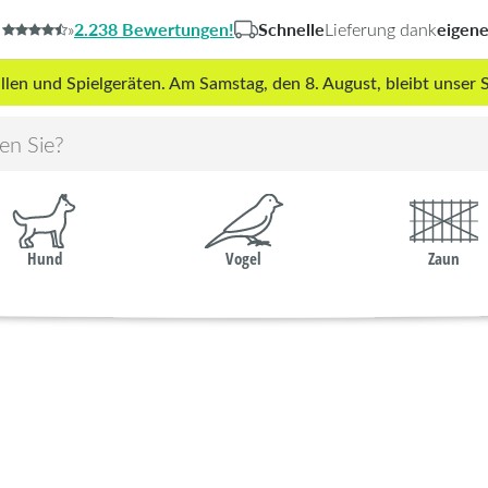
2.238 Bewertungen!
Schnelle
eigen
»
Lieferung dank
len und Spielgeräten. Am Samstag, den 8. August, bleibt unse
Hund
Vogel
Zaun