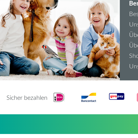
Ber
Bes
Uns
Übe
Üb
Sh
Uns
Sicher bezahlen