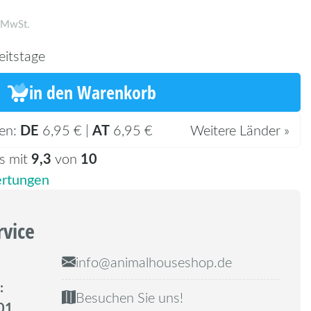
. MwSt.
eitstage
in den Warenkorb
DE
AT
en:
6,95 € |
6,95 €
Weitere Länder »
9,3
10
s mit
von
rtungen
rvice
info@animalhouseshop.de
:
Besuchen Sie uns!
01