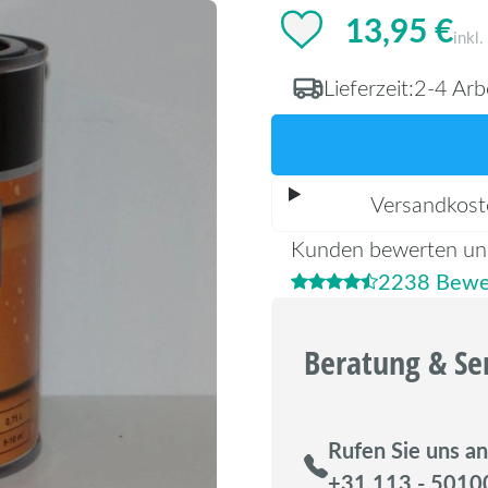
13,95 €
inkl
Lieferzeit:
2-4 Arb
Versandkost
Kunden bewerten un
2238 Bewe
Beratung & Se
Rufen Sie uns an
+31 113 - 5010