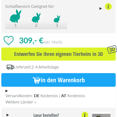
Schlafbereich Geeignet für:
1
2
3
309,- €
inkl. MwSt.
Entwerfen Sie Ihren eigenen Tierheim in 3D
Lieferzeit:
2-4 Arbeitstage
in den Warenkorb
DE
AT
Versandkosten:
Kostenlos |
Kostenlos
Weitere Länder »
Lasur bestellen?