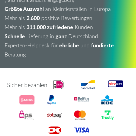
Größte Auswahl
an Kleintierställen in Europa
2.600
Mehr als
positive Bewertungen
311.000 zufriedene
Mehr als
Kunden
Schnelle
ganz
Lieferung in
Deutschland
ehrliche
fundierte
Experten-Helpdesk für
und
Beratung
Sicher bezahlen