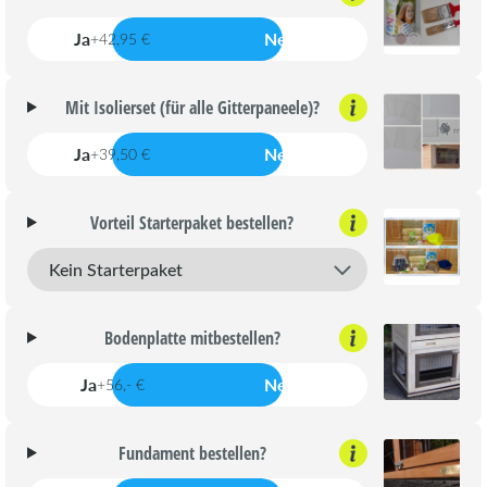
Ja
Nein
+42,95 €
Mit Isolierset (für alle Gitterpaneele)?
Ja
Nein
+39,50 €
Vorteil Starterpaket bestellen?
Bodenplatte mitbestellen?
Ja
Nein
+56,- €
Fundament bestellen?