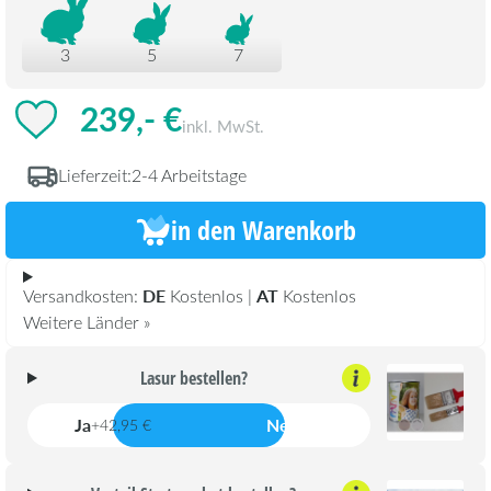
3
5
7
239,- €
inkl. MwSt.
Lieferzeit:
2-4 Arbeitstage
in den Warenkorb
DE
AT
Versandkosten:
Kostenlos |
Kostenlos
Weitere Länder »
Lasur bestellen?
Ja
Nein
+42,95 €