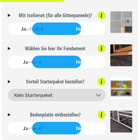
Mit Isolierset (für alle Gitterpaneele)?
Ja
Nein
+39,50 €
Wählen Sie hier Ihr Fundament
Ja
Nein
+45,- €
Vorteil Starterpaket bestellen?
Bodenplatte mitbestellen?
Ja
Nein
+56,- €