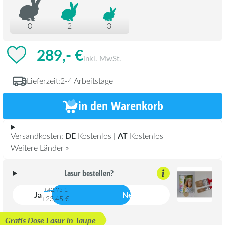
0
2
3
289,- €
inkl. MwSt.
Lieferzeit:
2-4 Arbeitstage
in den Warenkorb
DE
AT
Versandkosten:
Kostenlos |
Kostenlos
Weitere Länder »
Lasur bestellen?
+42,95 €
Ja
Nein
+23,45 €
Gratis Dose Lasur in Taupe