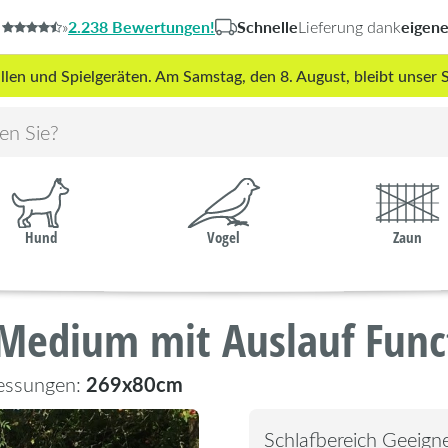
2.238 Bewertungen!
Schnelle
eigen
»
Lieferung dank
len und Spielgeräten. Am Samstag, den 8. August, bleibt unse
Hund
Vogel
Zaun
 Medium mit Auslauf Func
269x80cm
essungen:
Schlafbereich Geeigne