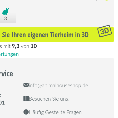
3
 Sie Ihren eigenen Tierheim in 3D
9,3
10
s mit
von
rtungen
rvice
info@animalhouseshop.de
:
Besuchen Sie uns!
01
Häufig Gestellte Fragen