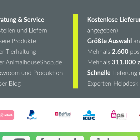
atung & Service
Kostenlose Lieferu
tellen und Liefern
angegeben)
Größte Auswahl
ere Produkte
an 
2.600
r Tierhaltung
Mehr als
pos
311.000 z
er AnimalhouseShop.de
Mehr als
Schnelle
owroom und Produktion
Lieferung 
er Blog
Experten-Helpdesk