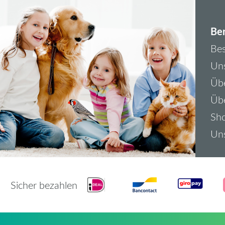
Ber
Bes
Uns
Übe
Üb
Sh
Uns
Sicher bezahlen