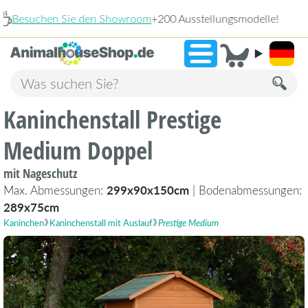
gsmodelle!
2.23
»
9,3
Kaninchenstall Prestige
Medium Doppel
mit Nageschutz
Max. Abmessungen:
299x90x150cm
| Bodenabmessungen:
289x75cm
Kaninchen
Kaninchenstall mit Auslauf
Prestige Medium