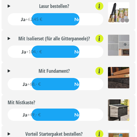
Lasur bestellen?
Ja
Nein
+62,45 €
Mit Isolierset (für alle Gitterpaneele)?
Ja
Nein
+104,- €
Mit Fundament?
Ja
Nein
+68,- €
Mit Nistkaste?
Ja
Nein
+49,- €
Vorteil Starterpaket bestellen?