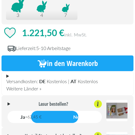
3
4
7
1.221,50 €
inkl. MwSt.
Lieferzeit:
5-10 Arbeitstage
in den Warenkorb
DE
AT
Versandkosten:
Kostenlos |
Kostenlos
Weitere Länder »
Lasur bestellen?
Ja
Nein
+62,45 €