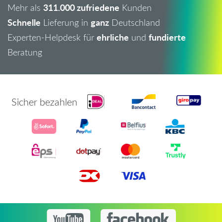
311.000 zufriedene
Mehr als
Kunden
Schnelle
ganz
Lieferung in
Deutschland
ehrliche
fundierte
Experten-Helpdesk für
und
Beratung
Sicher bezahlen