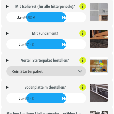
Mit Isolierset (für alle Gitterpaneele)?
Ja
Nein
+69,50 €
Mit Fundament?
Ja
Nein
+57,- €
Vorteil Starterpaket bestellen?
Bodenplatte mitbestellen?
Ja
Nein
+93,- €
Machen Sie Ihren Stall einzigartig – wählen Sie