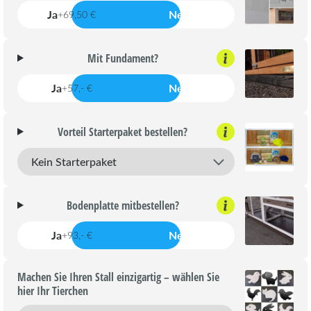
Ja
Nein
+69,50 €
Mit Fundament?
Ja
Nein
+57,- €
Vorteil Starterpaket bestellen?
Bodenplatte mitbestellen?
Ja
Nein
+93,- €
Machen Sie Ihren Stall einzigartig – wählen Sie
hier Ihr Tierchen