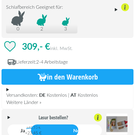
Schlafbereich Geeignet für:
0
2
3
309,- €
inkl. MwSt.
Lieferzeit:
2-4 Arbeitstage
in den Warenkorb
DE
AT
Versandkosten:
Kostenlos |
Kostenlos
Weitere Länder »
Lasur bestellen?
+42,95 €
Ja
Nein
+23,45 €