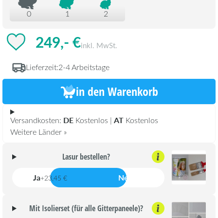
0
1
2
249,- €
inkl. MwSt.
Lieferzeit:
2-4 Arbeitstage
in den Warenkorb
DE
AT
Versandkosten:
Kostenlos |
Kostenlos
Weitere Länder »
Lasur bestellen?
Ja
Nein
+23,45 €
Mit Isolierset (für alle Gitterpaneele)?