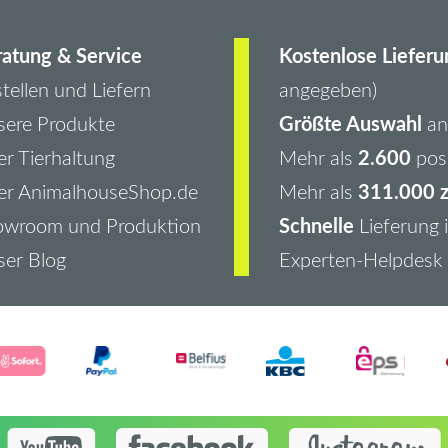
atung & Service
Kostenlose Lieferu
tellen und Liefern
angegeben)
Größte Auswahl
ere Produkte
an 
2.600
r Tierhaltung
Mehr als
pos
311.000 z
er AnimalhouseShop.de
Mehr als
Schnelle
owroom und Produktion
Lieferung 
er Blog
Experten-Helpdesk