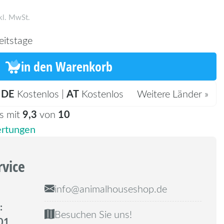
kl. MwSt.
eitstage
in den Warenkorb
DE
AT
:
Kostenlos |
Kostenlos
Weitere Länder »
9,3
10
s mit
von
rtungen
rvice
info@animalhouseshop.de
:
Besuchen Sie uns!
01