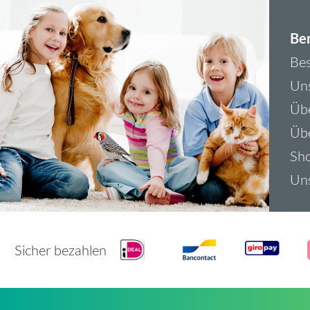
Ber
Bes
Uns
Übe
Üb
Sh
Uns
Sicher bezahlen