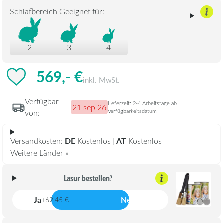
Schlafbereich Geeignet für:
2
3
4
569,- €
inkl. MwSt.
Verfügbar
Lieferzeit: 2-4 Arbeitstage ab
21 sep 26
Verfügbarkeitsdatum
von:
DE
AT
Versandkosten:
Kostenlos |
Kostenlos
Weitere Länder »
Lasur bestellen?
Ja
Nein
+62,45 €