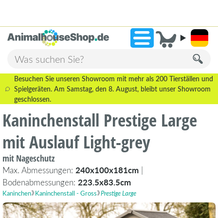
2.238 Bewertungen!
»
9,3
Besuchen Sie unseren Showroom mit mehr als 200 Tierställen und
Spielgeräten. Am Samstag, den 8. August, bleibt unser Showroom
geschlossen.
Kaninchenstall Prestige Large
mit Auslauf Light-grey
mit Nageschutz
Max. Abmessungen:
240x100x181cm
|
Bodenabmessungen:
223.5x83.5cm
Kaninchen
Kaninchenstall - Gross
Prestige Large