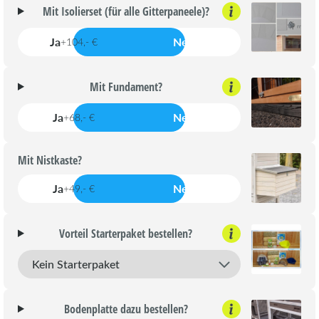
Mit Isolierset (für alle Gitterpaneele)?
Ja
Nein
+104,- €
Mit Fundament?
Ja
Nein
+68,- €
Mit Nistkaste?
Ja
Nein
+49,- €
Vorteil Starterpaket bestellen?
Bodenplatte dazu bestellen?