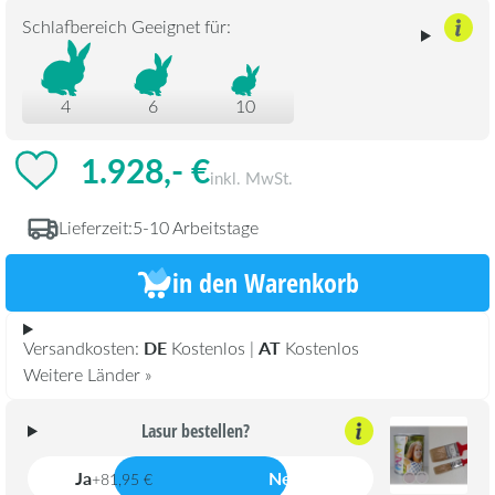
Schlafbereich Geeignet für:
4
6
10
1.928,- €
inkl. MwSt.
Lieferzeit:
5-10 Arbeitstage
in den Warenkorb
DE
AT
Versandkosten:
Kostenlos |
Kostenlos
Weitere Länder »
Lasur bestellen?
Ja
Nein
+81,95 €