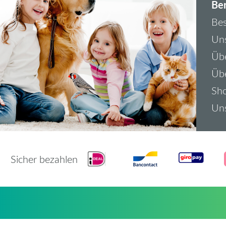
Ber
Bes
Uns
Übe
Üb
Sh
Uns
Sicher bezahlen