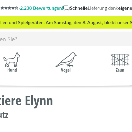
2.238 Bewertungen!
Schnelle
eigen
»
Lieferung dank
len und Spielgeräten. Am Samstag, den 8. August, bleibt unse
Hund
Vogel
Zaun
tiere Elynn
utz