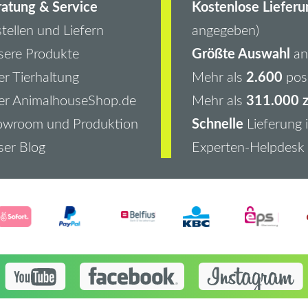
atung & Service
Kostenlose Lieferu
tellen und Liefern
angegeben)
Größte Auswahl
ere Produkte
an 
2.600
r Tierhaltung
Mehr als
pos
311.000 z
er AnimalhouseShop.de
Mehr als
Schnelle
owroom und Produktion
Lieferung 
er Blog
Experten-Helpdesk